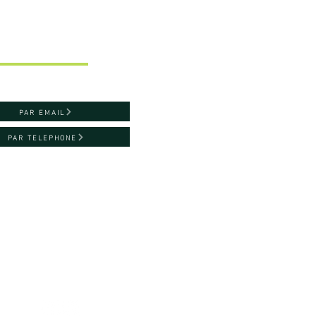
ntacter
PAR EMAIL
PAR TELEPHONE
du Maréchal Juin
509
aint-Lô, France
vre
Mentions légales