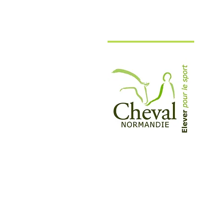
©2021 Cheval Normandie
Création Pauline Boulc'h Mascaret