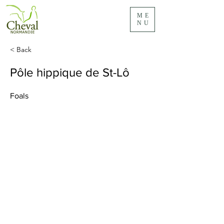
ME
NU
< Back
Pôle hippique de St-Lô
Foals