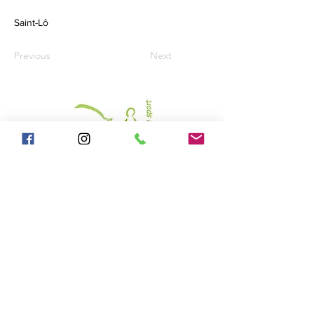
Saint-Lô
Previous
Next
Nous contacter
PAR EMAIL
Avenue du Maréchal Juin
CS 21 509
50 009 Saint-Lô, France