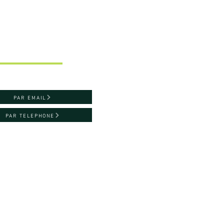
ntacter
PAR EMAIL
PAR TELEPHONE
du Maréchal Juin
509
aint-Lô, France