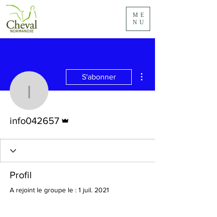
ME
NU
Plus d'actions
S'abonner
info042657
Administrateur
info042657
Profil
A rejoint le groupe le : 1 juil. 2021